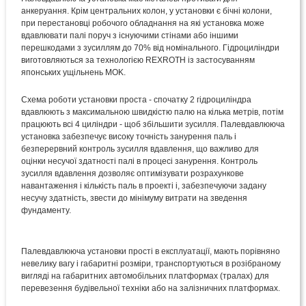
анкеруання. Крім центральних колон, у установки є бічні колони,
при перестановці робочого обладнання на які установка може
вдавлювати палі поруч з існуючими стінами або іншими
перешкодами з зусиллям до 70% від номінального. Гідроциліндри
виготовляються за технологією REXROTH із застосуванням
японських ущільнень MOK.
Схема роботи установки проста - спочатку 2 гідроциліндра
вдавлюють з максимальною швидкістю палю на кілька метрів, потім
працюють всі 4 циліндри - щоб збільшити зусилля. Палевдавлююча
установка забезпечує високу точність занурення паль і
безперервний контроль зусилля вдавлення, що важливо для
оцінки несучої здатності палі в процесі занурення. Контроль
зусилля вдавлення дозволяє оптимізувати розрахункове
навантаження і кількість паль в проекті і, забезпечуючи задану
несучу здатність, звести до мінімуму витрати на зведення
фундаменту.
Палевдавлююча установки прості в експлуатації, мають порівняно
невелику вагу і габаритні розміри, транспортуються в розібраному
вигляді на габаритних автомобільних платформах (тралах) для
перевезення будівельної техніки або на залізничних платформах.