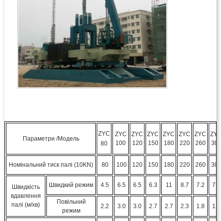
ZYC
ZYC
ZYC
ZYC
ZYC
ZYC
ZYC
ZY
Параметри /Модель
100
120
150
180
220
260
30
80
Номінальний тиск палі (10KN)
80
100
120
150
180
220
260
30
Швидкий режим
4.5
6.5
6.5
6.3
11
8.7
7.2
7.2
Швидкість
вдавлення
Повільний
палі (м/хв)
2.2
3.0
3.0
2.7
2.7
2.3
1.8
1.8
режим