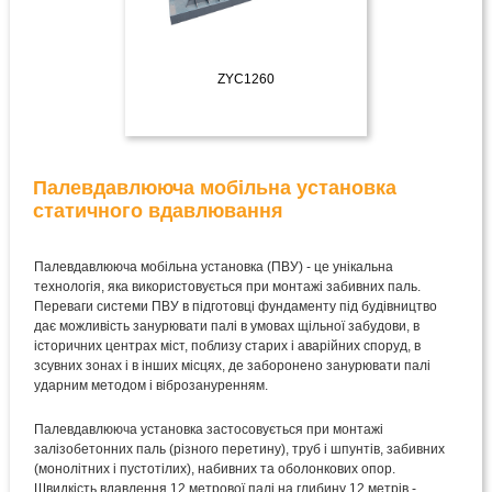
ZYC1260
ДЕТАЛЬНІШЕ
Палевдавлююча мобільна установка
статичного вдавлювання
Палевдавлююча мобільна установка (ПВУ) - це унікальна
технологія, яка використовується при монтажі забивних паль.
Переваги системи ПВУ в підготовці фундаменту під будівництво
дає можливість занурювати палі в умовах щільної забудови, в
історичних центрах міст, поблизу старих і аварійних споруд, в
зсувних зонах і в інших місцях, де заборонено занурювати палі
ударним методом і віброзануренням.
Палевдавлююча установка застосовується при монтажі
залізобетонних паль (різного перетину), труб і шпунтів, забивних
(монолітних і пустотілих), набивних та оболонкових опор.
Швидкість вдавлення 12 метрової палі на глибину 12 метрів -