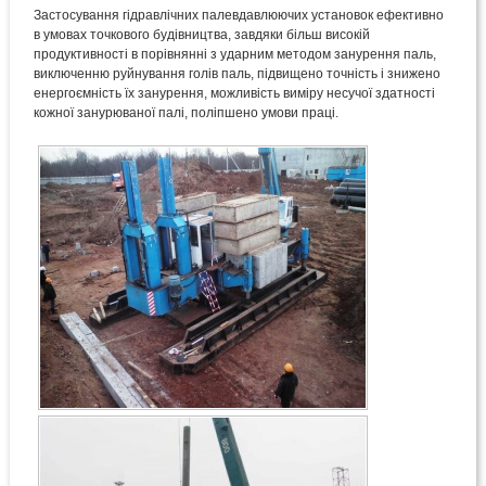
Застосування гідравлічних палевдавлюючих установок ефективно
в умовах точкового будівництва, завдяки більш високій
продуктивності в порівнянні з ударним методом занурення паль,
виключенню руйнування голів паль, підвищено точність і знижено
енергоємність їх занурення, можливість виміру несучої здатності
кожної занурюваної палі, поліпшено умови праці.