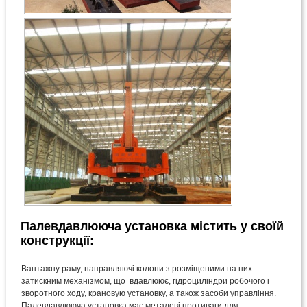
Палевдавлююча установка містить у своїй
конструкції:
Вантажну раму, направляючі колони з розміщеними на них
затискним механізмом, що вдавлюює, гідроциліндри робочого і
зворотного ходу, крановую установку, а також засоби управління.
Палевдавлююча установка має металеві противаги для