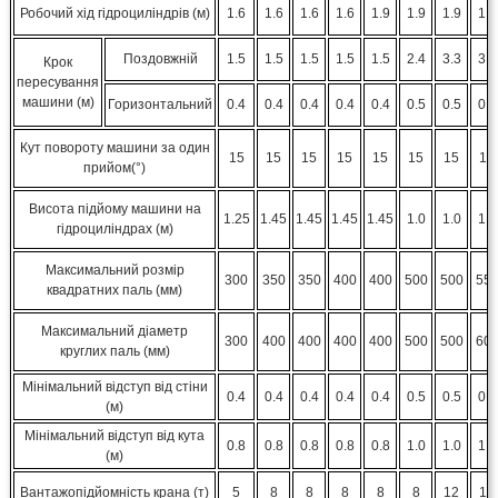
Робочий хід гідроциліндрів (м)
1.6
1.6
1.6
1.6
1.9
1.9
1.9
1.9
Поздовжній
1.5
1.5
1.5
1.5
1.5
2.4
3.3
3.3
Крок
пересування
машини (м)
Горизонтальний
0.4
0.4
0.4
0.4
0.4
0.5
0.5
0.6
Кут повороту машини за один
15
15
15
15
15
15
15
15
прийом(°)
Висота підйому машини на
1.25
1.45
1.45
1.45
1.45
1.0
1.0
1.0
гідроциліндрах (м)
Максимальний розмір
300
350
350
400
400
500
500
55
квадратних паль (мм)
Максимальний діаметр
300
400
400
400
400
500
500
60
круглих паль (мм)
Мінімальний відступ від стіни
0.4
0.4
0.4
0.4
0.4
0.5
0.5
0.9
(м)
Мінімальний відступ від кута
0.8
0.8
0.8
0.8
0.8
1.0
1.0
1.8
(м)
Вантажопідйомність крана (т)
5
8
8
8
8
8
12
12