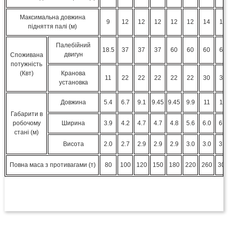
Максимальна довжина
9
12
12
12
12
12
14
14
підняття палі (м)
Палебійний
18.5
37
37
37
60
60
60
60
двигун
Споживана
потужність
(Квт)
Кранова
11
22
22
22
22
22
30
30
установка
Довжина
5.4
6.7
9.1
9.45
9.45
9.9
11
12
Габарити в
робочому
Ширина
3.9
4.2
4.7
4.7
4.8
5.6
6.0
6.2
стані (м)
Висота
2.0
2.7
2.9
2.9
2.9
3.0
3.0
3.1
Повна маса з противагами (т)
80
100
120
150
180
220
260
30