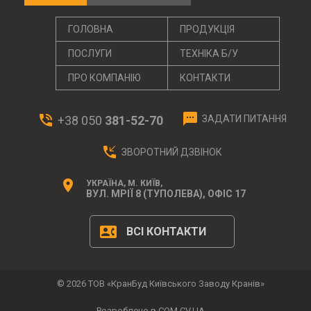
ГОЛОВНА
ПРОДУКЦІЯ
ПОСЛУГИ
ТЕХНІКА Б/У
ПРО КОМПАНІЮ
КОНТАКТИ
textsms
phone_in_talk
+38 050
381-52-70
ЗАДАТИ ПИТАННЯ
phone_callback
ЗВОРОТНИЙ ДЗВІНОК
location_on
УКРАЇНА, М. КИЇВ,
ВУЛ. МРІЇ 8 (ТУПОЛЕВА), ОФІС 17
contact_phone
ВСІ КОНТАКТИ
© 2026 ТОВ «КранБуд Київського Заводу Кранів»
Розроблено в COM.CV.UA