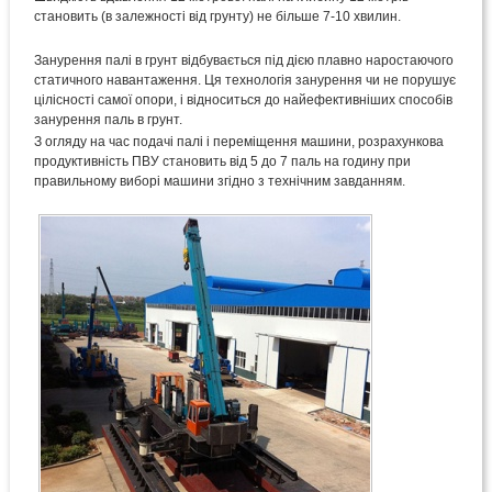
становить (в залежності від грунту) не більше 7-10 хвилин.
Занурення палі в грунт відбувається під дією плавно наростаючого
статичного навантаження. Ця технологія занурення чи не порушує
цілісності самої опори, і відноситься до найефективніших способів
занурення паль в грунт.
З огляду на час подачі палі і переміщення машини, розрахункова
продуктивність ПВУ становить від 5 до 7 паль на годину при
правильному виборі машини згідно з технічним завданням.