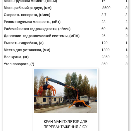
Макс. грузовой момент, (тон.м)
16
12
Макс. рабочий радиус, (мм)
8500
85
Скорость поворота, (r/мин)
3,7
3,7
Рекомендуемая мощность, (кВт)
28
22
Рабочий поток гидрожидкости, (л/мин)
60
50
Давление гидравлической системы, (мПА)
26
26
Ёмкость гидробака, (л)
120
12
Место для установки, (мм)
1300
13
Вес крана, (кг)
2850
26
Угол поворота, (°)
360
36
КРАН МАНІПУЛЯТОР ДЛЯ
ПЕРЕВАНТАЖЕННЯ ЛІСУ