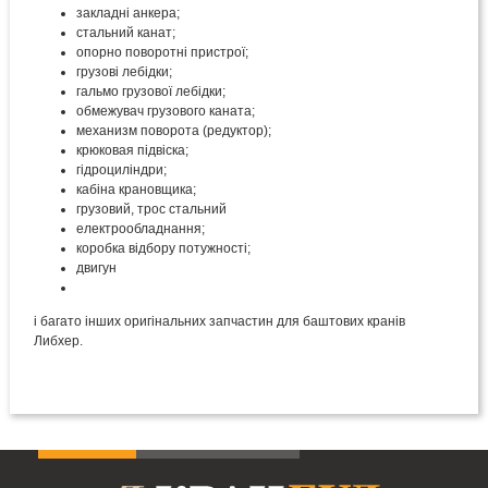
закладні анкера;
стальний канат;
опорно поворотні пристрої;
грузові лебідки;
гальмо грузової лебідки;
обмежувач грузового каната;
механизм поворота (редуктор);
крюковая підвіска;
гідроциліндри;
кабіна крановщика;
грузовий, трос стальний
електрообладнання;
коробка відбору потужності;
двигун
і багато інших оригінальних запчастин для баштових кранів
Либхер.