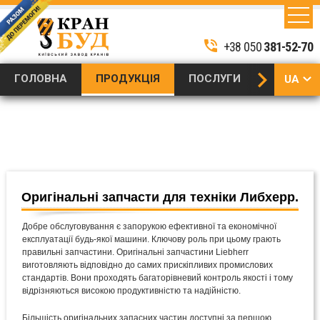
Запчастини для
Оригінальні запчастини
Продукція
для баштових кранів
баштових кранів
/
phone_in_talk
LIEBHERR
Liebherr, Potain, QTZ
+38 050
381-52-70
/
keyboard_arrow_right
ГОЛОВНА
ПРОДУКЦІЯ
ПОСЛУГИ
ТЕХНІКА 
UA
RU
EN
Оригінальні запчасти для техніки Либхерр.
Добре обслуговування є запорукою ефективної та економічної
експлуатації будь-якої машини. Ключову роль при цьому грають
правильні запчастини. Оригінальні запчастини Liebherr
виготовляють відповідно до самих прискіпливих промислових
стандартів. Вони проходять багаторівневий контроль якості і тому
відрізняються високою продуктивністю та надійністю.
Більшість оригінальних запасних частин доступні за першою