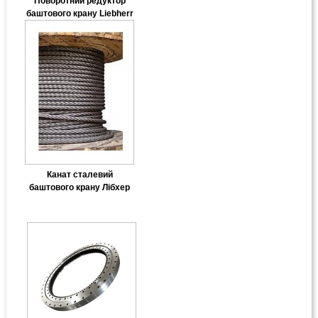
Поворотний редуктор
баштового крану Liebherr
Канат сталевий
баштового крану Лібхер