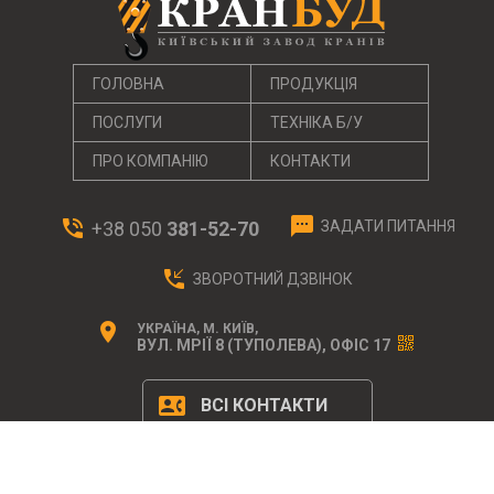
ГОЛОВНА
ПРОДУКЦІЯ
ПОСЛУГИ
ТЕХНІКА Б/У
ПРО КОМПАНІЮ
КОНТАКТИ
textsms
phone_in_talk
+38 050
381-52-70
ЗАДАТИ ПИТАННЯ
phone_callback
ЗВОРОТНИЙ ДЗВІНОК
location_on
УКРАЇНА, М. КИЇВ,
ВУЛ. МРІЇ 8 (ТУПОЛЕВА), ОФІС 17
contact_phone
ВСІ КОНТАКТИ
© 2026 ТОВ «КранБуд Київського Заводу Кранів»