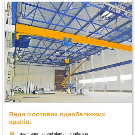
Види мостових однобалкових
кранів:
крани мостові ручні підвісні однобалкові