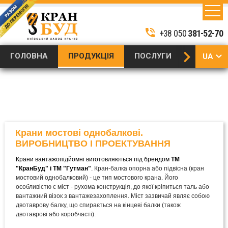
Крани мостові
Виробництво і постачання
Продукція
однобалкові (Кран-
промислових кранів
/
/
phone_in_talk
балки)
+38 050
381-52-70
keyboard_arrow_right
ГОЛОВНА
ПРОДУКЦІЯ
ПОСЛУГИ
ТЕХНІКА 
UA
RU
EN
Крани мостові однобалкові.
ВИРОБНИЦТВО І ПРОЕКТУВАННЯ
Крани вантажопідйомні виготовляються під брендом
ТМ
"КранБуд" і ТМ "Гутман"
.
Кран-балка опорна або підвісна (кран
мостовий однобалковий) - це тип мостового крана. Його
особливістю є міст - рухома конструкція, до якої кріпиться таль або
вантажний візок з вантажезахоплення. Міст зазвичай являє собою
двотаврову балку, що спирається на кінцеві балки (також
двотаврові або коробчасті).