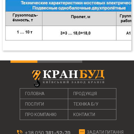
ГОЛОВНА
ПРОДУКЦІЯ
ПОСЛУГИ
ТЕХНІКА Б/У
ПРО КОМПАНІЮ
КОНТАКТИ
textsms
phone_in_talk
+38 050
381-52-70
ЗАДАТИ ПИТАННЯ