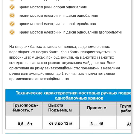
крани мостові ручні опорні однобалкові
крани мостові електричні підвісні однобалкові
крани мостові електричні опорні однобалкові
крани мостові електричні підвісні однобалкові двопрольотні
На кінцевих балках встановлені колеса, за допомогою яких
переміщається несуча балка. Кран балки використовується на
виробництві: у цехах, при будівництві, на відкритих і закритих
складах і на вантажно-розвантажувальних майданчиках. Вони
орієнтовані на різну вантажопідйомність: починаючи з невеликої
ручної вантажопідйомності до 1 тонни, і закінчуючи потужною
промисловою вантажопідйомністю.