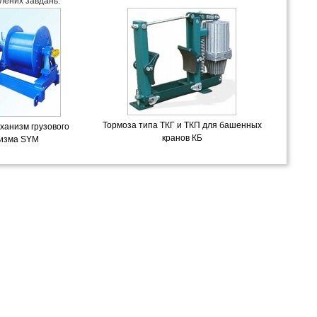
лених завдань.
Тормоза типа ТКГ и ТКП для башенных
ханизм грузового
кранов КБ
изма SYM