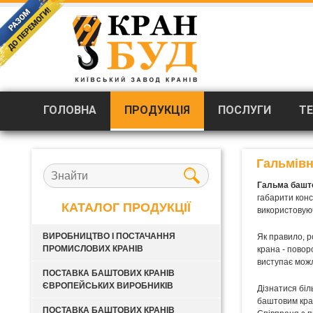
Продукція
Запчастини для баштових кранів Liebherr, Potain, Q
/
ГОЛОВНА
ПРОДУКЦІЯ
ПОСЛУГИ
ТЕ
Гальмівн
Гальма башто
габарити конс
КАТАЛОГ ПРОДУКЦІЇ
використовуюч
ВИРОБНИЦТВО І ПОСТАЧАННЯ
Як правило, р
ПРОМИСЛОВИХ КРАНІВ
крана - повор
виступає можл
ПОСТАВКА БАШТОВИХ КРАНІВ
ЄВРОПЕЙСЬКИХ ВИРОБНИКІВ
Дізнатися біл
баштовим кра
ПОСТАВКА БАШТОВИХ КРАНІВ