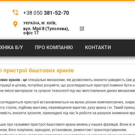
phone_in_talk
Гальмівні пристрої баштового крана
TZ
/
+38 050
381-52-70
location_on
УКРАЇНА, М. КИЇВ,
вул. Мрії 8 (Туполева),
офіс 17
ХНІКА Б/У
ПРО КОМПАНІЮ
КОНТАКТИ
і пристрої баштових кранів
вих кранів - це
спеціальні механізми, які дозволяють знизити швидкість (аж д
трукції в цілому, потрібно розуміти, що розглядаються пристрої повинні бути 
и якісні матеріали та сучасні технології під час виготовлення даних механізмі
озглядаються пристрої встановлюються на валах різних комплектуючих, зокрем
оту стріли, підйому вантажу, переміщення каретки, руху крана і ін. Такий прин
ивість знизити зусилля, прикладені під час їх роботи за рахунок зниження кру
ьше про гальмівні пристрої баштового крана можна у наших фахівців. Вони ж з
ном, його покупкою, орендою, установкою, ремонтом і транспортуванням.