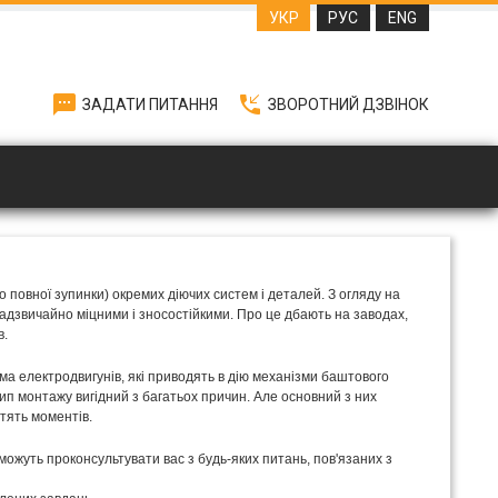
УКР
РУС
ENG
textsms
phone_callback
ЗАДАТИ ПИТАННЯ
ЗВОРОТНИЙ ДЗВІНОК
о повної зупинки) окремих діючих систем і деталей. З огляду на
надзвичайно міцними і зносостійкими. Про це дбають на заводах,
в.
а електродвигунів, які приводять в дію механізми баштового
цип монтажу вигідний з багатьох причин. Але основний з них
тять моментів.
можуть проконсультувати вас з будь-яких питань, пов'язаних з