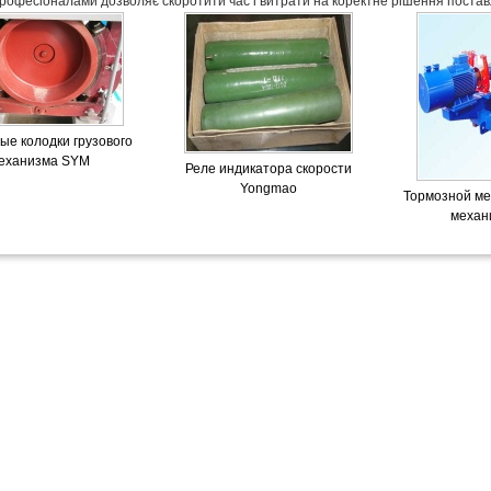
рофесіоналами дозволяє скоротити час і витрати на коректне рішення постав
ые колодки грузового
еханизма SYM
Реле индикатора скорости
Yongmao
Тормозной ме
механ