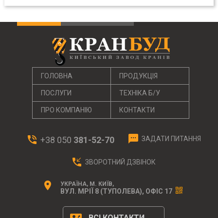
ГОЛОВНА
ПРОДУКЦІЯ
ПОСЛУГИ
ТЕХНІКА Б/У
ПРО КОМПАНІЮ
КОНТАКТИ
textsms
phone_in_talk
+38 050
381-52-70
ЗАДАТИ ПИТАННЯ
phone_callback
ЗВОРОТНИЙ ДЗВІНОК
location_on
УКРАЇНА, М. КИЇВ,
ВУЛ. МРІЇ 8 (ТУПОЛЕВА), ОФІС 17
contact_phone
ВСІ КОНТАКТИ