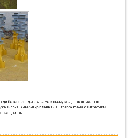
а до бетонної підстави саме в цьому місці навантаження
 дуже висока. Анкерні кріплення баштового крана є витратним
м стандартам.