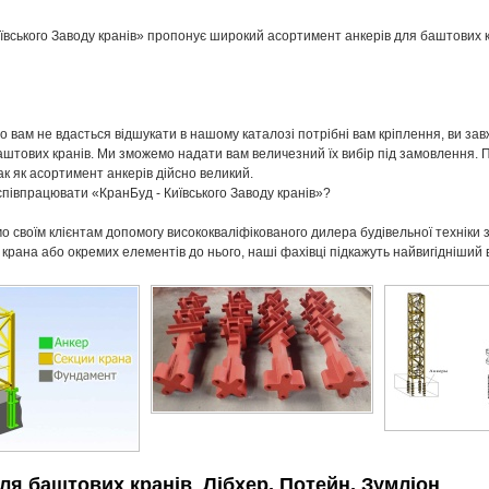
ївського Заводу кранів» пропонує широкий асортимент анкерів для баштових к
що вам не вдасться відшукати в нашому каталозі потрібні вам кріплення, ви за
аштових кранів. Ми зможемо надати вам величезний їх вибір під замовлення. Пр
к як асортимент анкерів дійсно великий.
співпрацювати «КранБуд - Київського Заводу кранів»?
 своїм клієнтам допомогу висококваліфікованого дилера будівельної техніки з
 крана або окремих елементів до нього, наші фахівці підкажуть найвигідніший в
ля баштових кранів Лібхер, Потейн, Зумліон