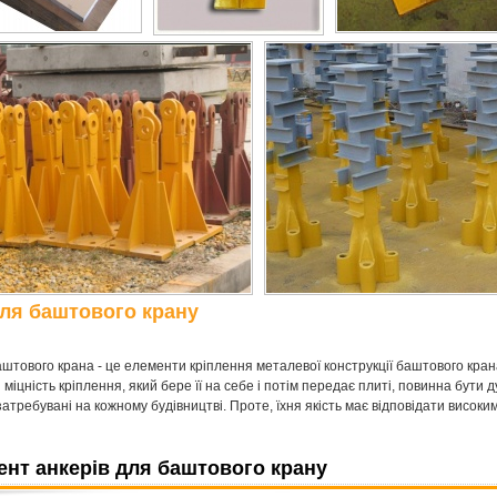
ля баштового крану
штового крана - це елементи кріплення металевої конструкції баштового кран
 міцність кріплення, який бере її на себе і потім передає плиті, повинна бути
затребувані на кожному будівництві. Проте, їхня якість має відповідати високи
нт анкерів для баштового крану