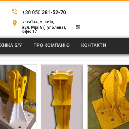
phone_in_talk
Анкера для баштового крана
TZ
/
+38 050
381-52-70
location_on
УКРАЇНА, М. КИЇВ,
вул. Мрії 8 (Туполева),
офіс 17
ХНІКА Б/У
ПРО КОМПАНІЮ
КОНТАКТИ