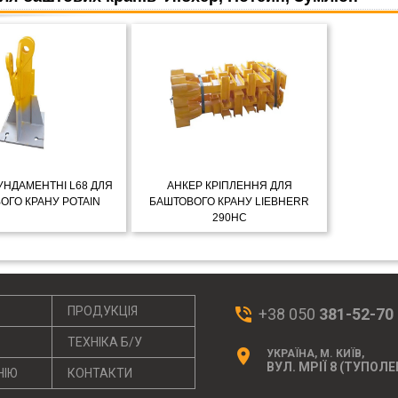
УНДАМЕНТНІ L68 ДЛЯ
АНКЕР КРІПЛЕННЯ ДЛЯ
ОГО КРАНУ POTAIN
БАШТОВОГО КРАНУ LIEBHERR
290HC
ЕТАЛЬНІШЕ
ДЕТАЛЬНІШЕ
phone_in_talk
ПРОДУКЦІЯ
+38 050
381-52-70
ТЕХНІКА Б/У
location_on
УКРАЇНА, М. КИЇВ,
ВУЛ. МРІЇ 8 (ТУПОЛЕ
НІЮ
КОНТАКТИ