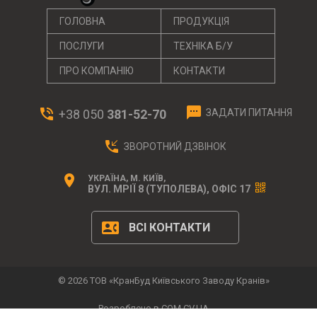
ГОЛОВНА
ПРОДУКЦІЯ
ПОСЛУГИ
ТЕХНІКА Б/У
ПРО КОМПАНІЮ
КОНТАКТИ
textsms
phone_in_talk
+38 050
381-52-70
ЗАДАТИ ПИТАННЯ
phone_callback
ЗВОРОТНИЙ ДЗВІНОК
location_on
УКРАЇНА, М. КИЇВ,
ВУЛ. МРІЇ 8 (ТУПОЛЕВА), ОФІС 17
contact_phone
ВСІ КОНТАКТИ
© 2026 ТОВ «КранБуд Київського Заводу Кранів»
Розроблено в COM.CV.UA