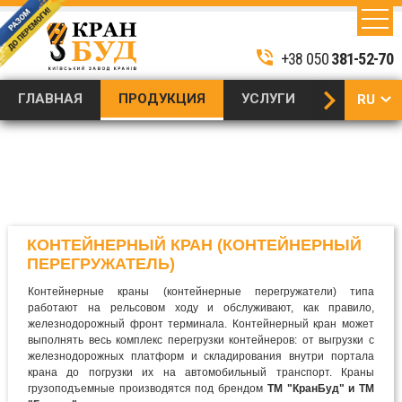
Производство и
Контейнерные краны
поставка
Продукция
козловые (контейнерные
промышленных
/
phone_in_talk
+38 050
381-52-70
перегружатели)
кранов
/
keyboard_arrow_right
ГЛАВНАЯ
ПРОДУКЦИЯ
УСЛУГИ
ТЕХНИКА 
RU
UA
EN
КОНТЕЙНЕРНЫЙ КРАН (КОНТЕЙНЕРНЫЙ
ПЕРЕГРУЖАТЕЛЬ)
Контейнерные краны (контейнерные перегружатели) типа
работают на рельсовом ходу и обслуживают, как правило,
железнодорожный фронт терминала. Контейнерный кран может
выполнять весь комплекс перегрузки контейнеров: от выгрузки с
железнодорожных платформ и складирования внутри портала
крана до погрузки их на автомобильный транспорт. Краны
грузоподъемные производятся под брендом
ТМ "КранБуд" и ТМ